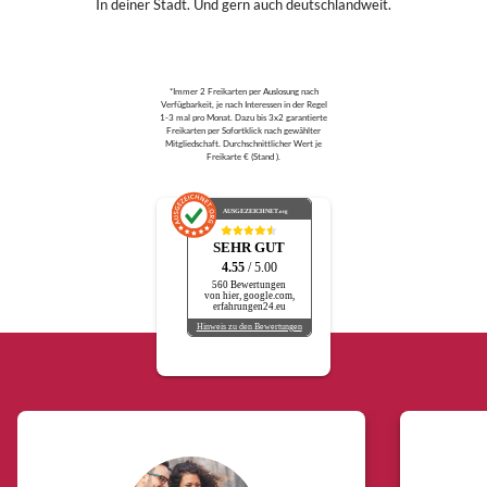
In deiner Stadt. Und gern auch deutschlandweit.
*Immer 2 Freikarten per Auslosung nach
Verfügbarkeit, je nach Interessen in der Regel
1-3 mal pro Monat. Dazu bis 3x2 garantierte
Freikarten per Sofortklick nach gewählter
Mitgliedschaft. Durchschnittlicher Wert je
Freikarte € (Stand ).
AUSGEZEICHNET
.org
SEHR GUT
4.55
/ 5.00
560 Bewertungen
von hier, google.com,
erfahrungen24.eu
Hinweis zu den Bewertungen