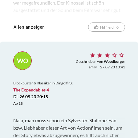
war megafreundlich. Der Kinosaal ist schön
ausgestattet und der Sound beim Film war sehr gut.
Ein rundum gelungener Kinoabend. Ich komme gerne
wieder.
Alles anzeigen
Hilfreich 0
WO
Geschrieben von
Woodburger
am Mi. 27.09.23 13:41
Blockbuster & Klassiker in Dingolfing
The Expendables 4
Di. 26.09.23 20:15
Ab 18
Naja, man muss schon ein Sylvester-Stallone-Fan
bzw. Liebhaber dieser Art von Actionfilmen sein, um
der Story etwas abzugewinnen; es hilft auch sicher