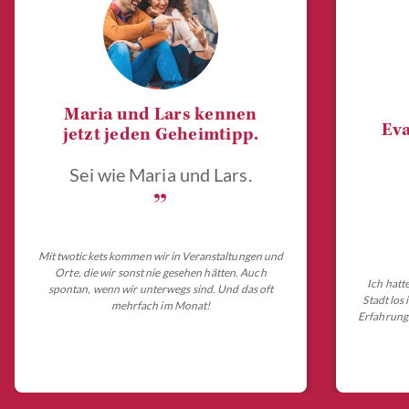
Maria und Lars kennen
Eva
jetzt jeden Geheimtipp.
Sei wie Maria und Lars.
„
Mit twotickets kommen wir in Veranstaltungen und
Orte, die wir sonst nie gesehen hätten. Auch
Ich hatt
spontan, wenn wir unterwegs sind. Und das oft
Stadt los
mehrfach im Monat!
Erfahrungs