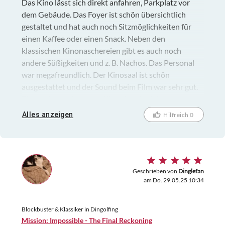
Das Kino lässt sich direkt anfahren, Parkplatz vor
dem Gebäude. Das Foyer ist schön übersichtlich
gestaltet und hat auch noch Sitzmöglichkeiten für
einen Kaffee oder einen Snack. Neben den
klassischen Kinonaschereien gibt es auch noch
andere Süßigkeiten und z. B. Nachos. Das Personal
war megafreundlich. Der Kinosaal ist schön
ausgestattet und der Sound beim Film war sehr gut.
Ein rundum gelungener Kinoabend. Ich komme gerne
wieder.
Alles anzeigen
Hilfreich 0
Geschrieben von
Dinglefan
am Do. 29.05.25 10:34
Blockbuster & Klassiker in Dingolfing
Mission: Impossible - The Final Reckoning