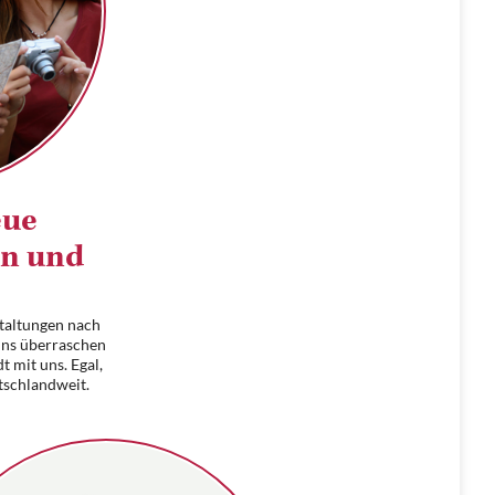
eue
en und
staltungen nach
 uns überraschen
t mit uns. Egal,
tschlandweit.