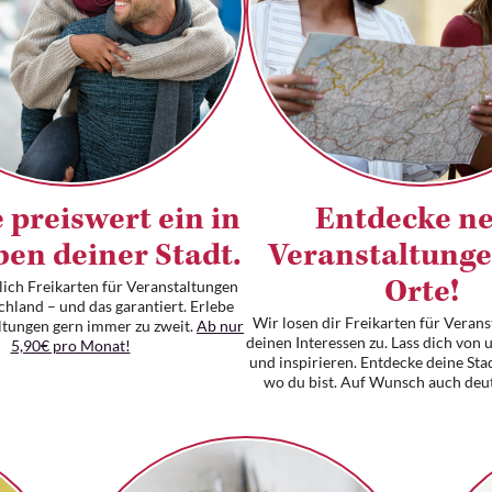
 preiswert ein in
Entdecke n
ben deiner Stadt.
Veranstaltung
lich Freikarten für Veranstaltungen
Orte!
chland – und das garantiert. Erlebe
Wir losen dir Freikarten für Veran
ltungen gern immer zu zweit.
Ab nur
deinen Interessen zu. Lass dich von
5,90€ pro Monat!
und inspirieren. Entdecke deine Stad
wo du bist. Auf Wunsch auch deu