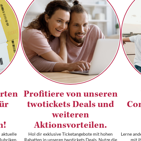
arten
Profitiere von unseren
für
twotickets Deals und
Com
weiteren
n!
Aktionsvorteilen.
 aktuelle
Hol dir exklusive Ticketangebote mit hohen
Lerne and
Rubriken.
Rabatten in unseren twotickets Deals. Nutze die
mit i