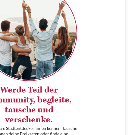
Werde Teil der
munity, begleite,
tausche und
verschenke.
ere Stadtentdecker:innen kennen. Tausche
hnen deine Freikarten oder finde eine