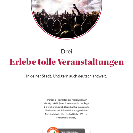
Drei
Erlebe tolle Veranstaltungen
In deiner Stadt. Und gern auch deutschlandweit.
*Immer 2 Freikarten per Auslosung nach
Verfügbarkeit, je nach Interessen in der Regel
1-3 mal pro Monat. Dazu bis 3x2 garantierte
Freikarten per Sofortklick nach gewählter
Mitgliedschaft. Durchschnittlicher Wert je
Freikarte € (Stand ).
AUSGEZEICHNET
.org