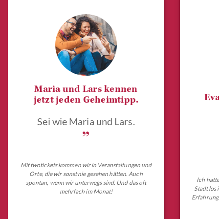
Maria und Lars kennen
Eva
jetzt jeden Geheimtipp.
Sei wie Maria und Lars.
„
Mit twotickets kommen wir in Veranstaltungen und
Orte, die wir sonst nie gesehen hätten. Auch
Ich hatt
spontan, wenn wir unterwegs sind. Und das oft
Stadt los
mehrfach im Monat!
Erfahrungs