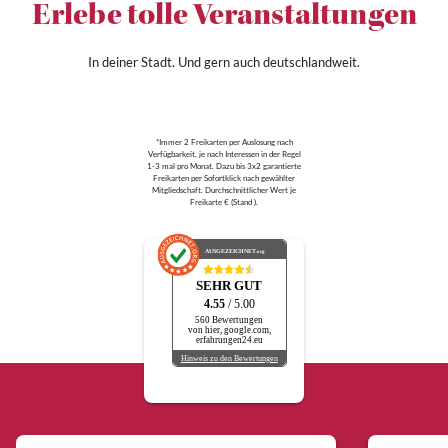
Erlebe tolle Veranstaltungen
In deiner Stadt. Und gern auch deutschlandweit.
*Immer 2 Freikarten per Auslosung nach
Verfügbarkeit, je nach Interessen in der Regel
1-3 mal pro Monat. Dazu bis 3x2 garantierte
Freikarten per Sofortklick nach gewählter
Mitgliedschaft. Durchschnittlicher Wert je
Freikarte € (Stand ).
AUSGEZEICHNET
.org
SEHR GUT
4.55
/ 5.00
560 Bewertungen
von hier, google.com,
erfahrungen24.eu
Hinweis zu den Bewertungen