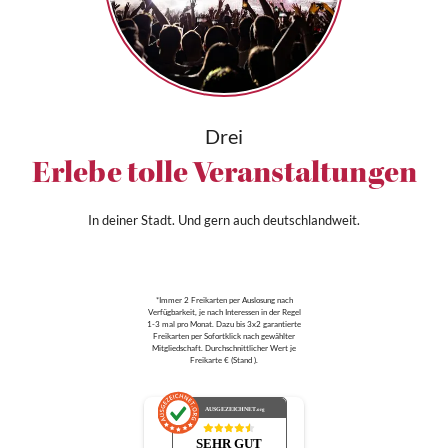
Drei
Erlebe tolle Veranstaltungen
In deiner Stadt. Und gern auch deutschlandweit.
*Immer 2 Freikarten per Auslosung nach
Verfügbarkeit, je nach Interessen in der Regel
1-3 mal pro Monat. Dazu bis 3x2 garantierte
Freikarten per Sofortklick nach gewählter
Mitgliedschaft. Durchschnittlicher Wert je
Freikarte € (Stand ).
AUSGEZEICHNET
.org
SEHR GUT