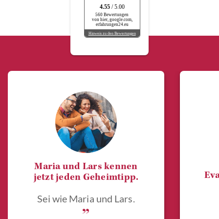
4.55
/ 5.00
560 Bewertungen
von hier, google.com,
erfahrungen24.eu
Hinweis zu den Bewertungen
Maria und Lars kennen
Eva
jetzt jeden Geheimtipp.
Sei wie Maria und Lars.
„