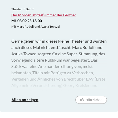
Theater in Berlin
Der Mörder ist (fast) immer der Gärtner
Mi. 03.09.25 18:00
Mit Marc Rudolf und Asuka Tovazzi
Gerne gehen wir in dieses kleine Theater und würden
auch dieses Mal nicht enttäuscht. Marc Rudolf und
Asuka Tovazzi sorgten für eine Super-Stimmung, das
vorwiegend ältere Publikum war begeistert. Das
Stück war eine Aneinanderreihung von, meist
bekannten, Titeln mit Bezügen zu Verbrechen,
Vergehen und Ähnliches von Brecht über EAV (Erste
Allgemeine Verunsicherung) Georg Kreisler und
Anderen, die die Beiden auch sehr gut rüber
brachten. Nicht zu vergessen, das schöne blumige
Alles anzeigen
Hilfreich 0
Bühnenbild und der Horizont. Wir hoffen, noch
einige der verschiedenen Vorstellungen im "Theater
am Frankfurter Tor" genießen zu können.