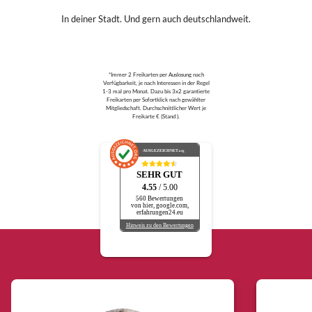
In deiner Stadt. Und gern auch deutschlandweit.
*Immer 2 Freikarten per Auslosung nach
Verfügbarkeit, je nach Interessen in der Regel
1-3 mal pro Monat. Dazu bis 3x2 garantierte
Freikarten per Sofortklick nach gewählter
Mitgliedschaft. Durchschnittlicher Wert je
Freikarte € (Stand ).
AUSGEZEICHNET
.org
SEHR GUT
4.55
/ 5.00
560 Bewertungen
von hier, google.com,
erfahrungen24.eu
Hinweis zu den Bewertungen