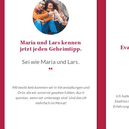
Maria und Lars kennen
Eva
jetzt jeden Geheimtipp.
Sei wie Maria und Lars.
„
Mit twotickets kommen wir in Veranstaltungen und
Orte, die wir sonst nie gesehen hätten. Auch
Ich hatt
spontan, wenn wir unterwegs sind. Und das oft
Stadt los
mehrfach im Monat!
Erfahrungs