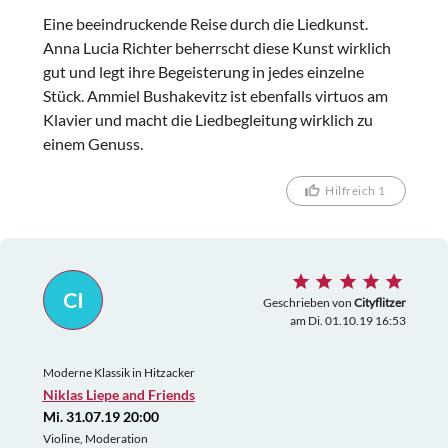
22.11 die Rückfahrt, diesmal über ülzen..und wieder
Eine beeindruckende Reise durch die Liedkunst.
Baustellen mit Riesenumleitung ,ohne
Anna Lucia Richter beherrscht diese Kunst wirklich
Ausschilderung für Umleitung, Navi wieder im
gut und legt ihre Begeisterung in jedes einzelne
Funkloch,furchtbar, eine echt Prüfung füer Nerven
Stück. Ammiel Bushakevitz ist ebenfalls virtuos am
von Fahrer und Beifahrerin,.. dann nicht durch
Klavier und macht die Liedbegleitung wirklich zu
Hamburg mit staus wie auf der Hinfahrt ,sondern
einem Genuss.
durch den Elbtunnel mit Stau ( weil nur 1 Röhre auf
war)... UND ERST 01.45 ZUHAUSE!! ALSO 8
Hilfreich 1
STD.FAHRT,UM DAS KONZERT ZU HOEREN ..( WIR
SIND SCHON BEIDE 69 JAHRE ALT...UND
MACHEN SOWAS SONST NICHT, BENZIN IST JA
AUCH TEUER.. Aber all in all: es war ein schöner
Ausflug für mich( weniger für den Fahrer) Mein
CI
Geschrieben von
Cityflitzer
Wunsch,dass Hitzacker 2 Tickets vorwarnt,dass man
am Di. 01.10.19 16:53
z.Zt. nicht problemlos hinkommt. Bei Googlemaps
wurde als Fahrzeit 2-2,5 Std.angegeben.... I.w.
Moderne Klassik in Hitzacker
Niklas Liepe and Friends
Mi. 31.07.19 20:00
Violine, Moderation