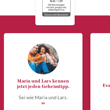
4.55
/ 5.00
560 Bewertungen
von hier, google.com,
erfahrungen24.eu
Hinweis zu den Bewertungen
Maria und Lars kennen
Eva
jetzt jeden Geheimtipp.
Sei wie Maria und Lars.
„