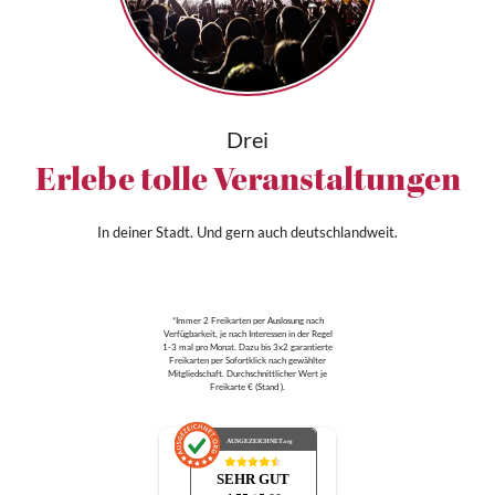
Drei
Erlebe tolle Veranstaltungen
In deiner Stadt. Und gern auch deutschlandweit.
*Immer 2 Freikarten per Auslosung nach
Verfügbarkeit, je nach Interessen in der Regel
1-3 mal pro Monat. Dazu bis 3x2 garantierte
Freikarten per Sofortklick nach gewählter
Mitgliedschaft. Durchschnittlicher Wert je
Freikarte € (Stand ).
AUSGEZEICHNET
.org
SEHR GUT