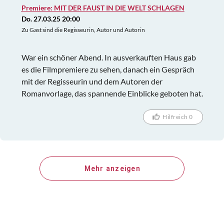
Premiere: MIT DER FAUST IN DIE WELT SCHLAGEN
Family" auftreten durften. Ein wirklich schöner,
Do. 27.03.25 20:00
nachdenklich stimmender und empfehlenswerter
Zu Gast sind die Regisseurin, Autor und Autorin
Film.
War ein schöner Abend. In ausverkauften Haus gab
es die Filmpremiere zu sehen, danach ein Gespräch
mit der Regisseurin und dem Autoren der
Romanvorlage, das spannende Einblicke geboten hat.
Hilfreich 0
Mehr anzeigen