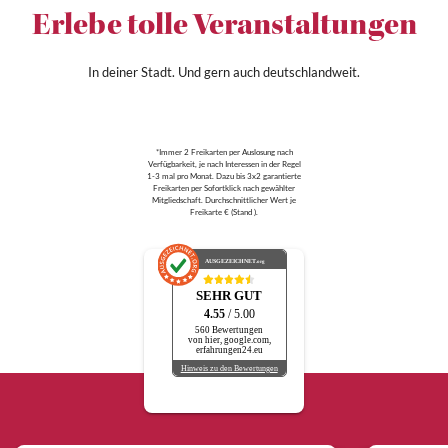
Erlebe tolle Veranstaltungen
In deiner Stadt. Und gern auch deutschlandweit.
*Immer 2 Freikarten per Auslosung nach
Verfügbarkeit, je nach Interessen in der Regel
1-3 mal pro Monat. Dazu bis 3x2 garantierte
Freikarten per Sofortklick nach gewählter
Mitgliedschaft. Durchschnittlicher Wert je
Freikarte € (Stand ).
AUSGEZEICHNET
.org
SEHR GUT
4.55
/ 5.00
560 Bewertungen
von hier, google.com,
erfahrungen24.eu
Hinweis zu den Bewertungen