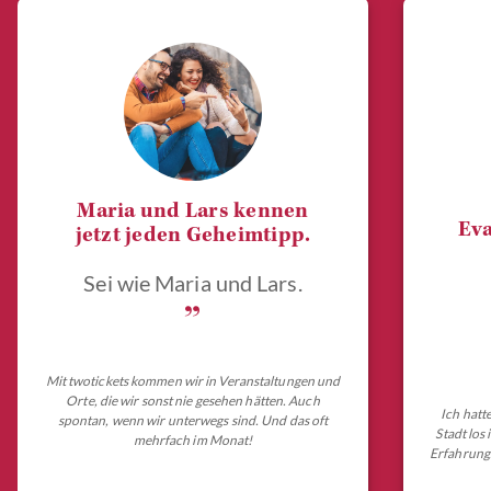
Maria und Lars kennen
Eva
jetzt jeden Geheimtipp.
Sei wie Maria und Lars.
„
Mit twotickets kommen wir in Veranstaltungen und
Orte, die wir sonst nie gesehen hätten. Auch
Ich hatt
spontan, wenn wir unterwegs sind. Und das oft
Stadt los
mehrfach im Monat!
Erfahrungs