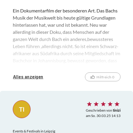
Ein Dokumentarfilm der besonderen Art. Das Bachs
Musik der Musikwelt bis heute gültige Grundlagen
hinterlassen hat, war und ist bekannt. Neu war
allerding in dieser Doku, dass Menschen auf der
ganzen Welt durch Bach ein anderes,bewussteres
Leben führen ,allerdings nicht. So ist einem Schwarz-
afrikaner aus Südafrika durch seine Mitgliedschaft im
Bachchor in Johannisburg, bewusst geworden, dass
Bachs Musik selbst gegen Rassismus helfen kann. In
Malaysia, einem islamistischen Staat riskieren
Alles anzeigen
Hilfreich 0
Moslems, die Bach spielen oder singen eingesperrt zu
werden. Trotzdem spielen oder singen diese
Menschen Bachs Stücke. Diese Dokumentation führt
über fast alle Kontinente. Australien, Paraguay,
TI
Japan, USA, Malaysia sowie Schweiz und zeigt Sänger
Geschrieben von
tinizi
am So. 30.03.25 14:13
und Musiker, die Bachs Musik als Hobby betreiben.
Die Hauptfiguren waren so glücklich, als sie 2022
Events & Festivals in Leipzig
beim Bachfest in Leipzig als Laienchor "We are