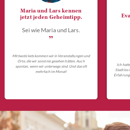
Maria und Lars kennen
Eva
jetzt jeden Geheimtipp.
Sei wie Maria und Lars.
„
Mit twotickets kommen wir in Veranstaltungen und
Orte, die wir sonst nie gesehen hätten. Auch
Ich hatt
spontan, wenn wir unterwegs sind. Und das oft
Stadt los
mehrfach im Monat!
Erfahrungs