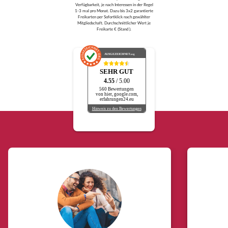
Verfügbarkeit, je nach Interessen in der Regel
1-3 mal pro Monat. Dazu bis 3x2 garantierte
Freikarten per Sofortklick nach gewählter
Mitgliedschaft. Durchschnittlicher Wert je
Freikarte € (Stand ).
AUSGEZEICHNET
.org
SEHR GUT
4.55
/ 5.00
560 Bewertungen
von hier, google.com,
erfahrungen24.eu
Hinweis zu den Bewertungen