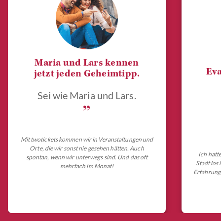
Maria und Lars kennen
Eva
jetzt jeden Geheimtipp.
Sei wie Maria und Lars.
„
Mit twotickets kommen wir in Veranstaltungen und
Orte, die wir sonst nie gesehen hätten. Auch
Ich hatt
spontan, wenn wir unterwegs sind. Und das oft
Stadt los
mehrfach im Monat!
Erfahrungs