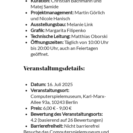
Kuration:
Christian Bachmann und
Matej Samide
Projektmanagement:
Martin Görlich
und Nicole Hanisch
Ausstellungsbau:
Melanie Link
Grafik:
Margarita Filipenko
Technische Leitung:
Matthias Oborski
Öffnungszeiten:
Täglich von 10:00 Uhr
bis 20:00 Uhr, auch an Feiertagen
geöffnet.
Veranstaltungsdetails:
Datum:
16. Juli 2025
Veranstaltungsort:
Computerspielemuseum, Karl-Marx-
Allee 93a, 10243 Berlin
Preis:
6,00 € - 9,00 €
Bewertung des Veranstaltungsorts:
4.2 (basierend auf 26 Bewertungen)
Barrierefreiheit:
Nicht barrierefrei
Besuche das Computerspielemuseum und