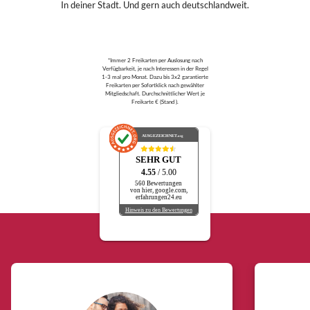
In deiner Stadt. Und gern auch deutschlandweit.
*Immer 2 Freikarten per Auslosung nach
Verfügbarkeit, je nach Interessen in der Regel
1-3 mal pro Monat. Dazu bis 3x2 garantierte
Freikarten per Sofortklick nach gewählter
Mitgliedschaft. Durchschnittlicher Wert je
Freikarte € (Stand ).
AUSGEZEICHNET
.org
SEHR GUT
4.55
/ 5.00
560 Bewertungen
von hier, google.com,
erfahrungen24.eu
Hinweis zu den Bewertungen