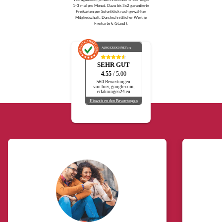
1-3 mal pro Monat. Dazu bis 3x2 garantierte
Freikarten per Sofortklick nach gewählter
Mitgliedschaft. Durchschnittlicher Wert je
Freikarte € (Stand ).
AUSGEZEICHNET
.org
SEHR GUT
4.55
/ 5.00
560 Bewertungen
von hier, google.com,
erfahrungen24.eu
Hinweis zu den Bewertungen