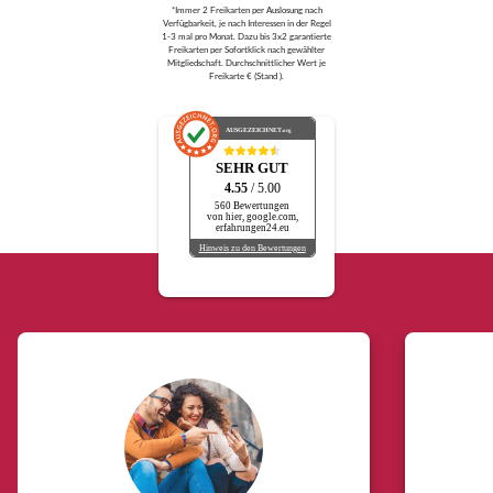
*Immer 2 Freikarten per Auslosung nach
Verfügbarkeit, je nach Interessen in der Regel
1-3 mal pro Monat. Dazu bis 3x2 garantierte
Freikarten per Sofortklick nach gewählter
Mitgliedschaft. Durchschnittlicher Wert je
Freikarte € (Stand ).
AUSGEZEICHNET
.org
SEHR GUT
4.55
/ 5.00
560 Bewertungen
von hier, google.com,
erfahrungen24.eu
Hinweis zu den Bewertungen