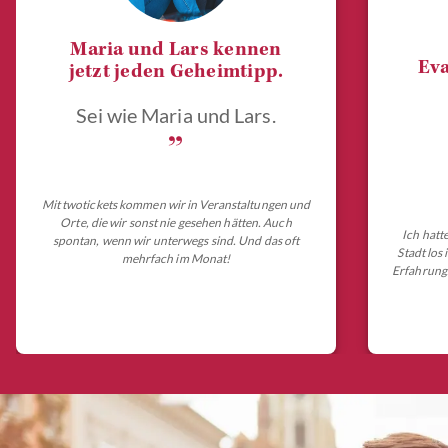
Maria und Lars kennen
Eva
jetzt jeden Geheimtipp.
Sei wie Maria und Lars.
„
Mit twotickets kommen wir in Veranstaltungen und
Orte, die wir sonst nie gesehen hätten. Auch
Ich hatt
spontan, wenn wir unterwegs sind. Und das oft
Stadt los
mehrfach im Monat!
Erfahrungs