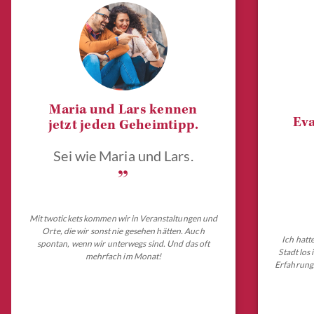
Maria und Lars kennen
Eva
jetzt jeden Geheimtipp.
Sei wie Maria und Lars.
„
Mit twotickets kommen wir in Veranstaltungen und
Orte, die wir sonst nie gesehen hätten. Auch
Ich hatt
spontan, wenn wir unterwegs sind. Und das oft
Stadt los
mehrfach im Monat!
Erfahrungs