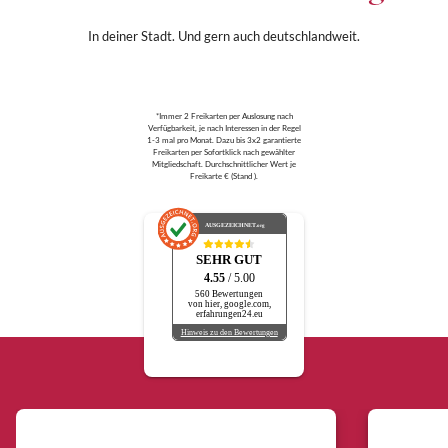
In deiner Stadt. Und gern auch deutschlandweit.
*Immer 2 Freikarten per Auslosung nach
Verfügbarkeit, je nach Interessen in der Regel
1-3 mal pro Monat. Dazu bis 3x2 garantierte
Freikarten per Sofortklick nach gewählter
Mitgliedschaft. Durchschnittlicher Wert je
Freikarte € (Stand ).
AUSGEZEICHNET
.org
SEHR GUT
4.55
/ 5.00
560 Bewertungen
von hier, google.com,
erfahrungen24.eu
Hinweis zu den Bewertungen