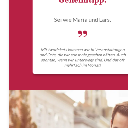
Geheimtipp.
Sei wie Maria und Lars.
„
Mit twotickets kommen wir in Veranstaltungen
und Orte, die wir sonst nie gesehen hätten. Auch
spontan, wenn wir unterwegs sind. Und das oft
mehrfach im Monat!