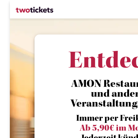
Entde
AMON Restaur
und ande
Veranstaltung
Immer per Frei
Ab 5,90€ im M