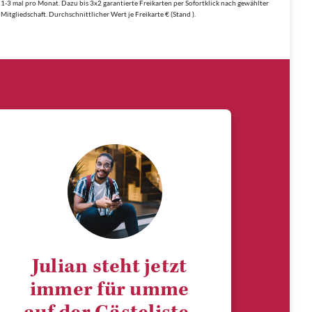
1-3 mal pro Monat. Dazu bis 3x2 garantierte Freikarten per Sofortklick nach gewählter
Mitgliedschaft. Durchschnittlicher Wert je Freikarte € (Stand ).
Julian steht jetzt
immer für umme