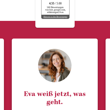
4.55
/ 5.00
560 Bewertungen
von hier, google.com,
erfahrungen24.eu
Hinweis zu den Bewertungen
Eva weiß jetzt, was
geht.