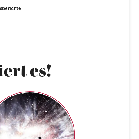
sberichte
ert es!