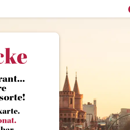
cke
ant...
re
sorte!
karte.
onat.