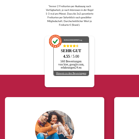
*Immer 2 Freikarten per Auslosung nach
Verfügbarkeit, je nach Interessen in der Regel
1-3 mal pro Monat. Dazu bis 3x2 garantierte
Freikarten per Sofortklick nach gewählter
Mitgliedschaft. Durchschnittlicher Wert je
Freikarte € (Stand ).
AUSGEZEICHNET
.org
SEHR GUT
4.55
/ 5.00
560 Bewertungen
von hier, google.com,
erfahrungen24.eu
Hinweis zu den Bewertungen