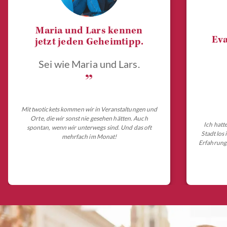
Maria und Lars kennen
Eva
jetzt jeden Geheimtipp.
Sei wie Maria und Lars.
„
Mit twotickets kommen wir in Veranstaltungen und
Orte, die wir sonst nie gesehen hätten. Auch
Ich hatt
spontan, wenn wir unterwegs sind. Und das oft
Stadt los
mehrfach im Monat!
Erfahrungs