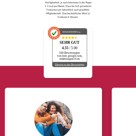
Verfügbarkeit, je nach Interessen in der Regel
1-3 mal pro Monat. Dazu bis 3x2 garantierte
Freikarten per Sofortklick nach gewählter
Mitgliedschaft. Durchschnittlicher Wert je
Freikarte € (Stand ).
AUSGEZEICHNET
.org
SEHR GUT
4.55
/ 5.00
560 Bewertungen
von hier, google.com,
erfahrungen24.eu
Hinweis zu den Bewertungen