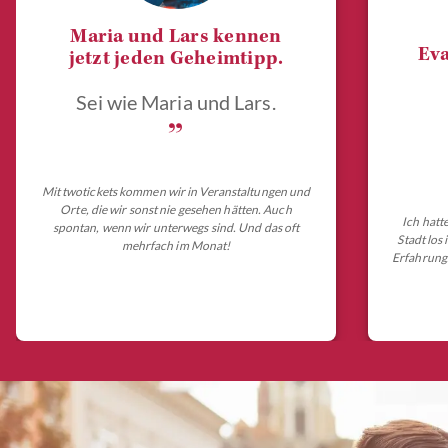
Maria und Lars kennen
Eva
jetzt jeden Geheimtipp.
Sei wie Maria und Lars.
„
Mit twotickets kommen wir in Veranstaltungen und
Orte, die wir sonst nie gesehen hätten. Auch
Ich hatt
spontan, wenn wir unterwegs sind. Und das oft
Stadt los
mehrfach im Monat!
Erfahrungs