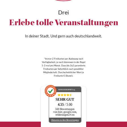
Drei
Erlebe tolle Veranstaltungen
In deiner Stadt. Und gern auch deutschlandweit.
*Immer 2 Freikarten per Auslosung nach
Verfügbarkeit, je nach Interessen in der Regel
1-3 mal pro Monat. Dazu bis 3x2 garantierte
Freikarten per Sofortklick nach gewählter
Mitgliedschaft. Durchschnittlicher Wert je
Freikarte € (Stand ).
AUSGEZEICHNET
.org
SEHR GUT
4.55
/ 5.00
560 Bewertungen
von hier, google.com,
erfahrungen24.eu
Hinweis zu den Bewertungen