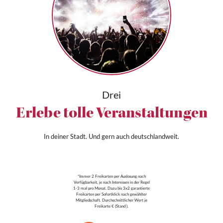
Drei
Erlebe tolle Veranstaltungen
In deiner Stadt. Und gern auch deutschlandweit.
*Immer 2 Freikarten per Auslosung nach
Verfügbarkeit, je nach Interessen in der Regel
1-3 mal pro Monat. Dazu bis 3x2 garantierte
Freikarten per Sofortklick nach gewählter
Mitgliedschaft. Durchschnittlicher Wert je
Freikarte € (Stand ).