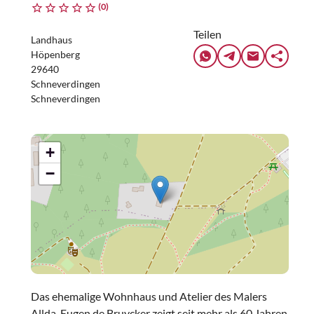
(0)
Teilen
Landhaus
Höpenberg
29640
Schneverdingen
Schneverdingen
+
−
Das ehemalige Wohnhaus und Atelier des Malers
Allda-Eugen de Bruycker zeigt seit mehr als 60 Jahren