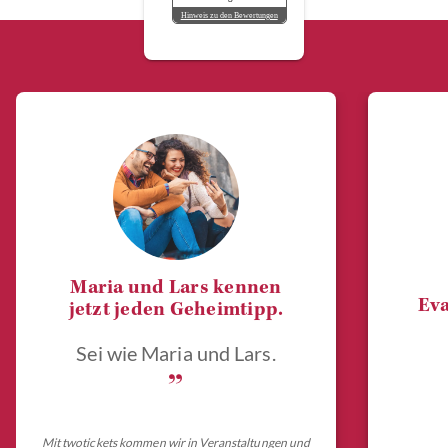
Hinweis zu den Bewertungen
Maria und Lars kennen
Eva
jetzt jeden Geheimtipp.
Sei wie Maria und Lars.
„
Mit twotickets kommen wir in Veranstaltungen und