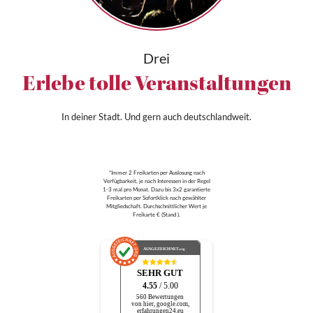
Drei
Erlebe tolle Veranstaltungen
In deiner Stadt. Und gern auch deutschlandweit.
*Immer 2 Freikarten per Auslosung nach
Verfügbarkeit, je nach Interessen in der Regel
1-3 mal pro Monat. Dazu bis 3x2 garantierte
Freikarten per Sofortklick nach gewählter
Mitgliedschaft. Durchschnittlicher Wert je
Freikarte € (Stand ).
AUSGEZEICHNET
.org
SEHR GUT
4.55
/ 5.00
560 Bewertungen
von hier, google.com,
erfahrungen24.eu