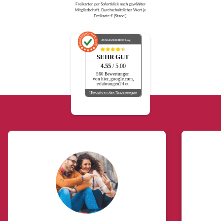
Freikarten per Sofortklick nach gewählter
Mitgliedschaft. Durchschnittlicher Wert je
Freikarte € (Stand ).
AUSGEZEICHNET
.org
SEHR GUT
4.55
/ 5.00
560 Bewertungen
von hier, google.com,
erfahrungen24.eu
Hinweis zu den Bewertungen