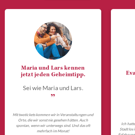
Maria und Lars kennen
Eva
jetzt jeden Geheimtipp.
Sei wie Maria und Lars.
„
Mit twotickets kommen wir in Veranstaltungen und
Orte, die wir sonst nie gesehen hätten. Auch
Ich hatt
spontan, wenn wir unterwegs sind. Und das oft
Stadt los
mehrfach im Monat!
Erfahrungs