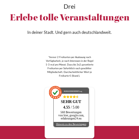
Drei
Erlebe tolle Veranstaltungen
In deiner Stadt. Und gern auch deutschlandweit.
*Immer 2 Freikarten per Auslosung nach
Verfügbarkeit, je nach Interessen in der Regel
1-3 mal pro Monat. Dazu bis 3x2 garantierte
Freikarten per Sofortklick nach gewählter
Mitgliedschaft. Durchschnittlicher Wert je
Freikarte € (Stand ).
AUSGEZEICHNET
.org
SEHR GUT
4.55
/ 5.00
560 Bewertungen
von hier, google.com,
erfahrungen24.eu
Hinweis zu den Bewertungen