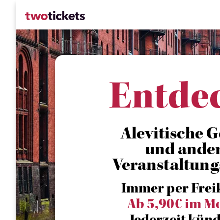
Entde
Alevitische G
und ande
Veranstaltung
Immer per Frei
Ab 5,90€ im M