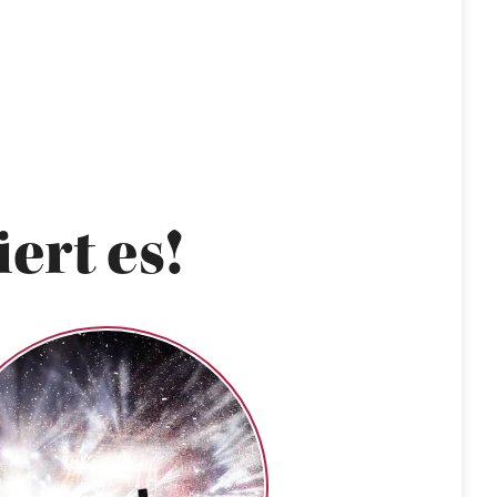
ert es!