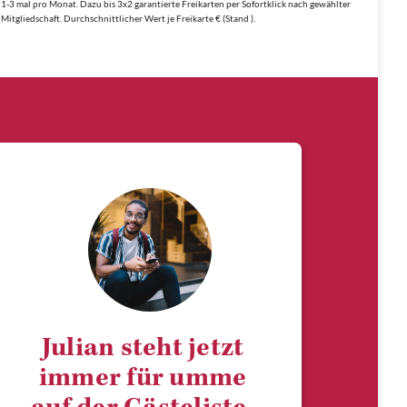
1-3 mal pro Monat. Dazu bis 3x2 garantierte Freikarten per Sofortklick nach gewählter
Mitgliedschaft. Durchschnittlicher Wert je Freikarte € (Stand ).
Julian steht jetzt
immer für umme