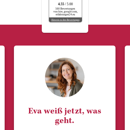
4.55
/ 5.00
560 Bewertungen
von hier, google.com,
erfahrungen24.eu
Hinweis zu den Bewertungen
Eva weiß jetzt, was
geht.