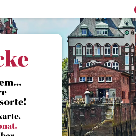
cke
em...
re
sorte!
karte.
onat.