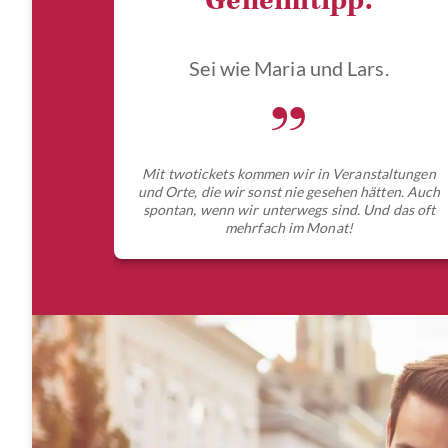
Geheimtipp.
Sei wie Maria und Lars.
„
Mit twotickets kommen wir in Veranstaltungen
und Orte, die wir sonst nie gesehen hätten. Auch
spontan, wenn wir unterwegs sind. Und das oft
mehrfach im Monat!