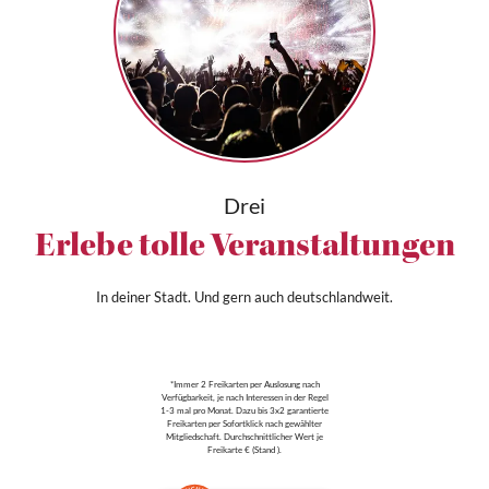
Drei
Erlebe tolle Veranstaltungen
In deiner Stadt. Und gern auch deutschlandweit.
*Immer 2 Freikarten per Auslosung nach
Verfügbarkeit, je nach Interessen in der Regel
1-3 mal pro Monat. Dazu bis 3x2 garantierte
Freikarten per Sofortklick nach gewählter
Mitgliedschaft. Durchschnittlicher Wert je
Freikarte € (Stand ).