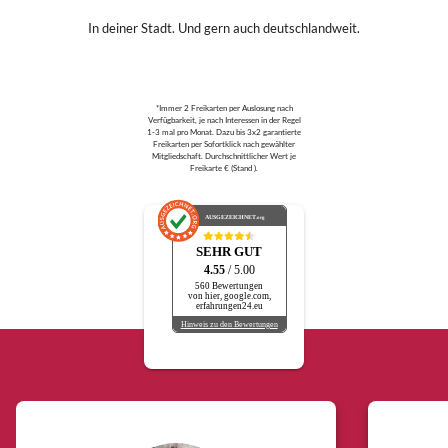
In deiner Stadt. Und gern auch deutschlandweit.
*Immer 2 Freikarten per Auslosung nach
Verfügbarkeit, je nach Interessen in der Regel
1-3 mal pro Monat. Dazu bis 3x2 garantierte
Freikarten per Sofortklick nach gewählter
Mitgliedschaft. Durchschnittlicher Wert je
Freikarte € (Stand ).
AUSGEZEICHNET
.org
SEHR GUT
4.55
/ 5.00
560 Bewertungen
von hier, google.com,
erfahrungen24.eu
Hinweis zu den Bewertungen