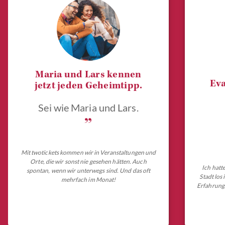
Maria und Lars kennen
Eva
jetzt jeden Geheimtipp.
Sei wie Maria und Lars.
„
Mit twotickets kommen wir in Veranstaltungen und
Orte, die wir sonst nie gesehen hätten. Auch
Ich hatt
spontan, wenn wir unterwegs sind. Und das oft
Stadt los
mehrfach im Monat!
Erfahrungs