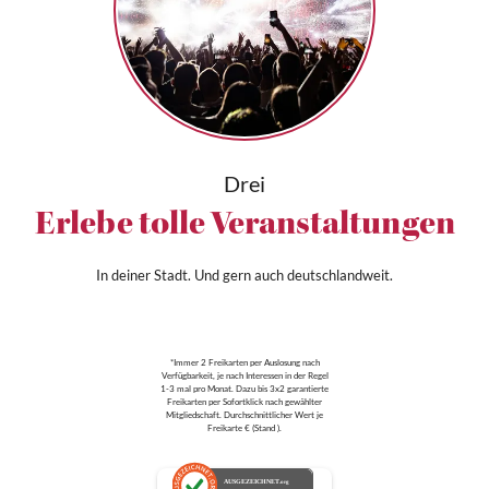
Drei
Erlebe tolle Veranstaltungen
In deiner Stadt. Und gern auch deutschlandweit.
*Immer 2 Freikarten per Auslosung nach
Verfügbarkeit, je nach Interessen in der Regel
1-3 mal pro Monat. Dazu bis 3x2 garantierte
Freikarten per Sofortklick nach gewählter
Mitgliedschaft. Durchschnittlicher Wert je
Freikarte € (Stand ).
AUSGEZEICHNET
.org