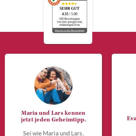
SEHR GUT
4.55
/ 5.00
560 Bewertungen
von hier, google.com,
erfahrungen24.eu
Hinweis zu den Bewertungen
Maria und Lars kennen
Eva
jetzt jeden Geheimtipp.
Sei wie Maria und Lars.