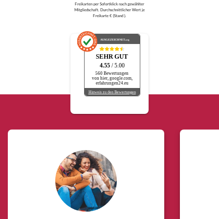
Freikarten per Sofortklick nach gewählter
Mitgliedschaft. Durchschnittlicher Wert je
Freikarte € (Stand ).
AUSGEZEICHNET
.org
SEHR GUT
4.55
/ 5.00
560 Bewertungen
von hier, google.com,
erfahrungen24.eu
Hinweis zu den Bewertungen