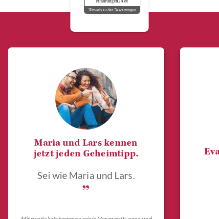
erfahrungen24.eu
Hinweis zu den Bewertungen
Maria und Lars kennen
Eva
jetzt jeden Geheimtipp.
Sei wie Maria und Lars.
„
Mit twotickets kommen wir in Veranstaltungen und