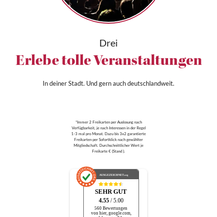
Drei
Erlebe tolle Veranstaltungen
In deiner Stadt. Und gern auch deutschlandweit.
*Immer 2 Freikarten per Auslosung nach
Verfügbarkeit, je nach Interessen in der Regel
1-3 mal pro Monat. Dazu bis 3x2 garantierte
Freikarten per Sofortklick nach gewählter
Mitgliedschaft. Durchschnittlicher Wert je
Freikarte € (Stand ).
AUSGEZEICHNET
.org
SEHR GUT
4.55
/ 5.00
560 Bewertungen
von hier, google.com,