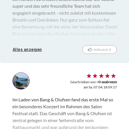
super und das sehr freundliche Team hat sich
engagiert eingebracht - nicht zuletzt mit kostenlosen
Brezeln und Getränken. Nur ganz zum Schluss fiel
eine Bemerkung, mit der einer der Veranstalter David
Blair ein wenig in den Rücken fiel, indem er den Cello-
Beitrag als "das Highlight" des Abends bezeichnete.
"ein Highlight" wäre okay gewesen, aber so war es
Alles anzeigen
Hilfreich 0
nicht ideal. So geübt in der Präsentation sind sie als
Ladengeschäft natürlich nicht, wird sicher noch.
Geschrieben von
~0-seabreeze
am Sa. 07.04.18 09:17
Im Laden von Bang & Olufsen fand das erste Mal so
ein besonderes Konzert im Rahmen des Salon
Festival statt. Das Geschäft von Bang & Olufsen ist
zentral gelegen in einer Seitenstraße vom
Rathausmarkt und war aufgrund der geräumigen