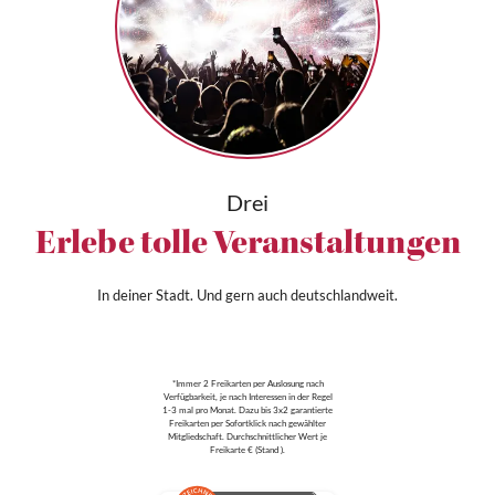
Drei
Erlebe tolle Veranstaltungen
In deiner Stadt. Und gern auch deutschlandweit.
*Immer 2 Freikarten per Auslosung nach
Verfügbarkeit, je nach Interessen in der Regel
1-3 mal pro Monat. Dazu bis 3x2 garantierte
Freikarten per Sofortklick nach gewählter
Mitgliedschaft. Durchschnittlicher Wert je
Freikarte € (Stand ).