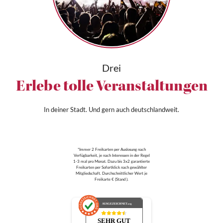
Drei
Erlebe tolle Veranstaltungen
In deiner Stadt. Und gern auch deutschlandweit.
*Immer 2 Freikarten per Auslosung nach
Verfügbarkeit, je nach Interessen in der Regel
1-3 mal pro Monat. Dazu bis 3x2 garantierte
Freikarten per Sofortklick nach gewählter
Mitgliedschaft. Durchschnittlicher Wert je
Freikarte € (Stand ).
AUSGEZEICHNET
.org
SEHR GUT