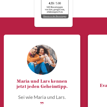
4.55
/ 5.00
560 Bewertungen
von hier, google.com,
erfahrungen24.eu
Hinweis zu den Bewertungen
Maria und Lars kennen
Eva
jetzt jeden Geheimtipp.
Sei wie Maria und Lars.
„