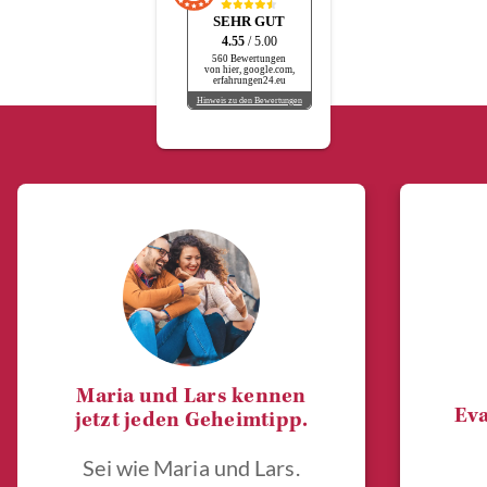
SEHR GUT
4.55
/ 5.00
560 Bewertungen
von hier, google.com,
erfahrungen24.eu
Hinweis zu den Bewertungen
Maria und Lars kennen
Eva
jetzt jeden Geheimtipp.
Sei wie Maria und Lars.