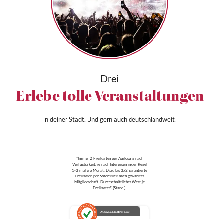
Drei
Erlebe tolle Veranstaltungen
In deiner Stadt. Und gern auch deutschlandweit.
*Immer 2 Freikarten per Auslosung nach
Verfügbarkeit, je nach Interessen in der Regel
1-3 mal pro Monat. Dazu bis 3x2 garantierte
Freikarten per Sofortklick nach gewählter
Mitgliedschaft. Durchschnittlicher Wert je
Freikarte € (Stand ).
AUSGEZEICHNET
.org