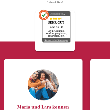
Freikarte € (Stand ).
AUSGEZEICHNET
.org
SEHR GUT
4.55
/ 5.00
560 Bewertungen
von hier, google.com,
erfahrungen24.eu
Hinweis zu den Bewertungen
Maria und Lars kennen