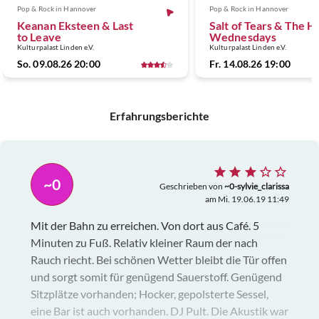
Pop & Rock
in Hannover
Pop & Rock
in Hannover
Keanan Eksteen & Last
Salt of Tears & The H
to Leave
Wednesdays
Kulturpalast Linden e.V.
Kulturpalast Linden e.V.
So. 09.08.26 20:00
Fr. 14.08.26 19:00
Erfahrungsberichte
~0
Geschrieben von
~0-sylvie_clarissa
am Mi. 19.06.19 11:49
Mit der Bahn zu erreichen. Von dort aus Café. 5
Minuten zu Fuß. Relativ kleiner Raum der nach
Rauch riecht. Bei schönen Wetter bleibt die Tür offen
und sorgt somit für genügend Sauerstoff. Genügend
Sitzplätze vorhanden; Hocker, gepolsterte Sessel,
eine Bar ist auch vorhanden. DJ Pult. Die Akustik war