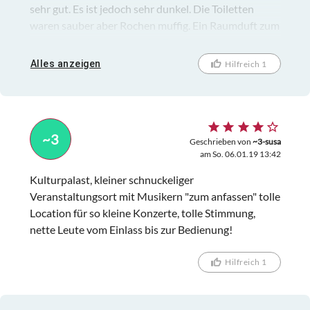
sehr gut. Es ist jedoch sehr dunkel. Die Toiletten
waren sauber aber Rochen muffig. Ein Raumduft zum
aufstellen wäre angebracht. Den Raum kann man für
Geburtstage oder andere Feiern buchen.
Alles anzeigen
Hilfreich 1
~3
Geschrieben von
~3-susa
am So. 06.01.19 13:42
Kulturpalast, kleiner schnuckeliger
Veranstaltungsort mit Musikern "zum anfassen" tolle
Location für so kleine Konzerte, tolle Stimmung,
nette Leute vom Einlass bis zur Bedienung!
Hilfreich 1