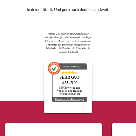
In deiner Stadt. Und gern auch deutschlandweit.
*Immer 2 Freikarten per Auslosung nach
Verfügbarkeit, je nach Interessen in der Regel
1-3 mal pro Monat. Dazu bis 3x2 garantierte
Freikarten per Sofortklick nach gewählter
Mitgliedschaft. Durchschnittlicher Wert je
Freikarte € (Stand ).
AUSGEZEICHNET
.org
SEHR GUT
4.55
/ 5.00
560 Bewertungen
von hier, google.com,
erfahrungen24.eu
Hinweis zu den Bewertungen