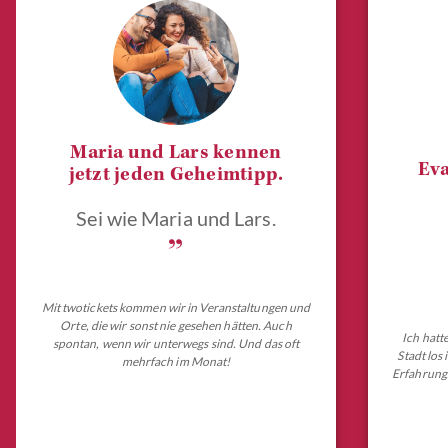
Maria und Lars kennen
Eva
jetzt jeden Geheimtipp.
Sei wie Maria und Lars.
„
Mit twotickets kommen wir in Veranstaltungen und
Orte, die wir sonst nie gesehen hätten. Auch
Ich hatt
spontan, wenn wir unterwegs sind. Und das oft
Stadt los
mehrfach im Monat!
Erfahrungs