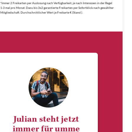
*Immer 2 Freikarten per Auslosung nach Verfügbarkeit, je nach Interessen in der Regel
1-3 mal pro Monat. Dazu bis 3x2 garantierte Freikarten per Sofortklick nach gewählter
Mitgliedschaft. Durchschnittlicher Wert je Freikarte € (Stand ).
Julian steht jetzt
immer für umme