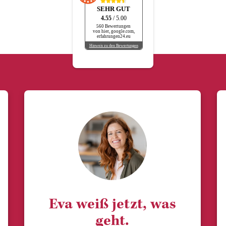
SEHR GUT
4.55
/ 5.00
560 Bewertungen
von hier, google.com,
erfahrungen24.eu
Hinweis zu den Bewertungen
Eva weiß jetzt, was
geht.