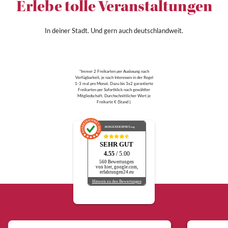
Erlebe tolle Veranstaltungen
In deiner Stadt. Und gern auch deutschlandweit.
*Immer 2 Freikarten per Auslosung nach
Verfügbarkeit, je nach Interessen in der Regel
1-3 mal pro Monat. Dazu bis 3x2 garantierte
Freikarten per Sofortklick nach gewählter
Mitgliedschaft. Durchschnittlicher Wert je
Freikarte € (Stand ).
AUSGEZEICHNET
.org
SEHR GUT
4.55
/ 5.00
560 Bewertungen
von hier, google.com,
erfahrungen24.eu
Hinweis zu den Bewertungen