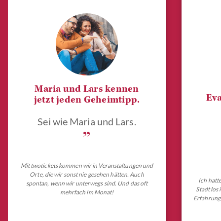
Maria und Lars kennen
Eva
jetzt jeden Geheimtipp.
Sei wie Maria und Lars.
„
Mit twotickets kommen wir in Veranstaltungen und
Orte, die wir sonst nie gesehen hätten. Auch
Ich hatt
spontan, wenn wir unterwegs sind. Und das oft
Stadt los
mehrfach im Monat!
Erfahrungs