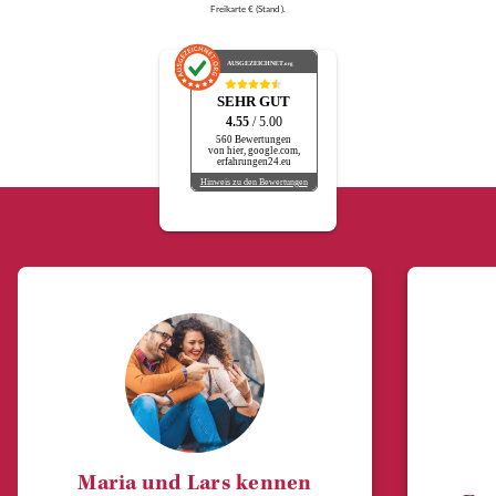
Freikarte € (Stand ).
AUSGEZEICHNET
.org
SEHR GUT
4.55
/ 5.00
560 Bewertungen
von hier, google.com,
erfahrungen24.eu
Hinweis zu den Bewertungen
Maria und Lars kennen