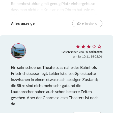
Reihenbestuhlung mit genug Platz einhergeht, so
dass man nicht die Knie an den Ohren hat, wie es
leider bei einigen anderen Spilstätten der Fall ist. Das
Programm ist sehr abwechslungsreich, so dass es
Alles anzeigen
Hilfreich 0
sich lohnt, immer mal vorbeizuschauen!
Geschrieben von
~0-seabreeze
am Sa. 10.11.18 02:06
Ein sehr schoenes Theater, das nahe des Bahnhofs
Friedrichstrasse liegt. Leider ist diese Spielstaette
inzwischen in einem etwas nachlaessigen Zustand;
die Sitze sind nicht mehr sehr gut und die
Lautsprecher haben auch schon bessere Zeiten
gesehen. Aber der Charme dieses Theaters ist noch
da.