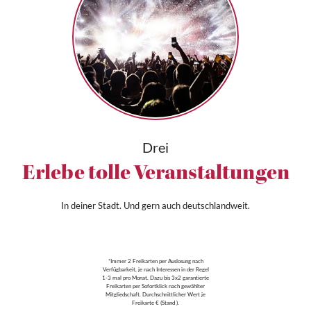
Drei
Erlebe tolle Veranstaltungen
In deiner Stadt. Und gern auch deutschlandweit.
*Immer 2 Freikarten per Auslosung nach
Verfügbarkeit, je nach Interessen in der Regel
1-3 mal pro Monat. Dazu bis 3x2 garantierte
Freikarten per Sofortklick nach gewählter
Mitgliedschaft. Durchschnittlicher Wert je
Freikarte € (Stand ).