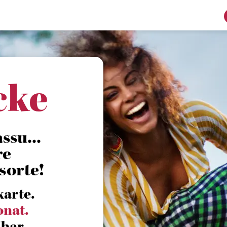
cke
su...
re
sorte!
karte.
onat.