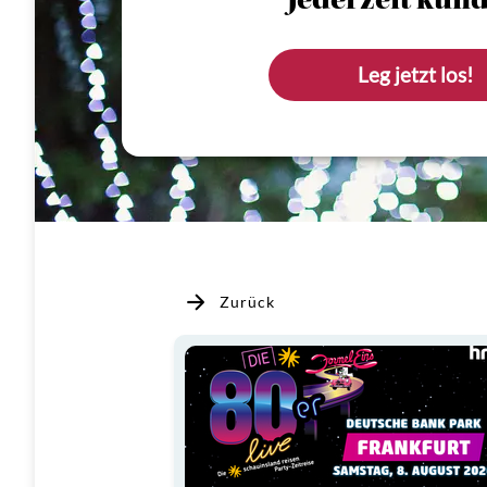
Jederzeit künd
Leg jetzt los!
Zurück