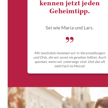
kennen jetzt jeden
Geheimtipp.
Sei wie Maria und Lars.
„
Mit twotickets kommen wir in Veranstaltungen
und Orte, die wir sonst nie gesehen hätten. Auch
spontan, wenn wir unterwegs sind. Und das oft
mehrfach im Monat!