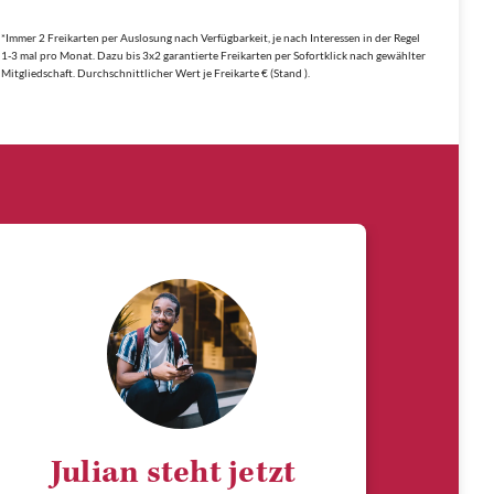
*Immer 2 Freikarten per Auslosung nach Verfügbarkeit, je nach Interessen in der Regel
1-3 mal pro Monat. Dazu bis 3x2 garantierte Freikarten per Sofortklick nach gewählter
Mitgliedschaft. Durchschnittlicher Wert je Freikarte € (Stand ).
Julian steht jetzt