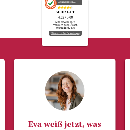
AUSGEZEICHNET
.org
SEHR GUT
4.55
/ 5.00
560 Bewertungen
von hier, google.com,
erfahrungen24.eu
Hinweis zu den Bewertungen
Eva weiß jetzt, was