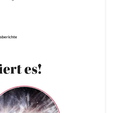
sberichte
ert es!