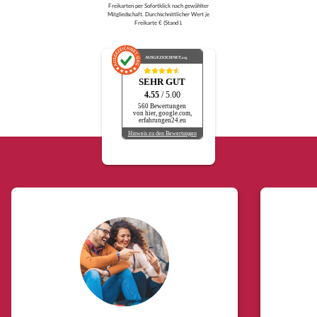
Freikarten per Sofortklick nach gewählter
Mitgliedschaft. Durchschnittlicher Wert je
Freikarte € (Stand ).
AUSGEZEICHNET
.org
SEHR GUT
4.55
/ 5.00
560 Bewertungen
von hier, google.com,
erfahrungen24.eu
Hinweis zu den Bewertungen