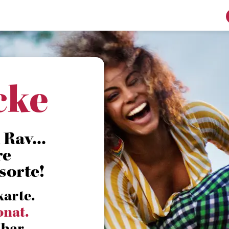
cke
Rav...
re
sorte!
karte.
onat.