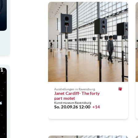
Ausstellungen
in Ravensburg
Janet Cardiff- The forty
part motet
Kunstmuseum Ravensburg
So. 20.09.26 12:00
+14