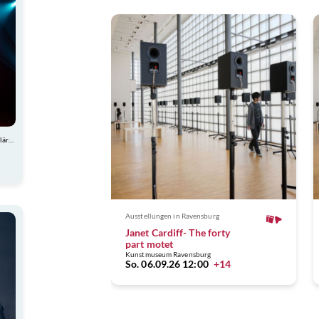
Atemberaubende Akrobatik, charmante Comedy und spektakuläre Showeinlagen
Ausstellungen
in Ravensburg
Janet Cardiff- The forty
part motet
Kunstmuseum Ravensburg
So. 06.09.26 12:00
+14