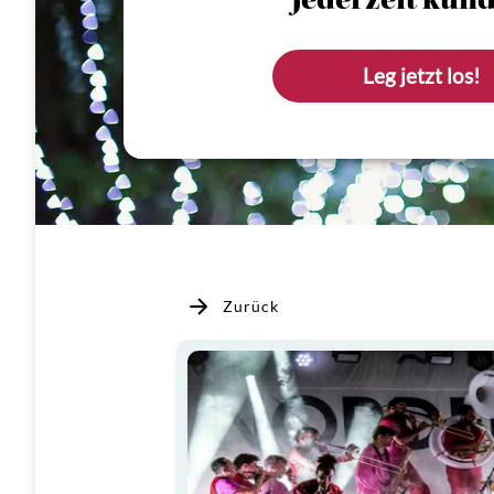
Jederzeit künd
Leg jetzt los!
Zurück