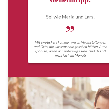
Geheimtipp.
Sei wie Maria und Lars.
„
Mit twotickets kommen wir in Veranstaltungen
und Orte, die wir sonst nie gesehen hätten. Auch
spontan, wenn wir unterwegs sind. Und das oft
mehrfach im Monat!