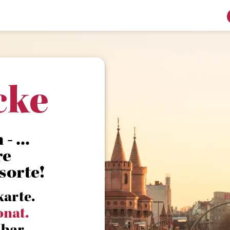
cke
 ...
re
sorte!
karte.
onat.