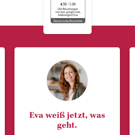
4.55
/ 5.00
560 Bewertungen
von hier, google.com,
erfahrungen24.eu
Hinweis zu den Bewertungen
Eva weiß jetzt, was
geht.