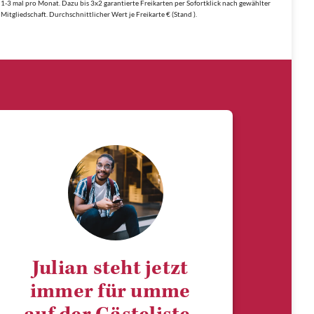
1-3 mal pro Monat. Dazu bis 3x2 garantierte Freikarten per Sofortklick nach gewählter
Mitgliedschaft. Durchschnittlicher Wert je Freikarte € (Stand ).
Julian steht jetzt
immer für umme