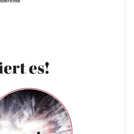
sberichte
ert es!