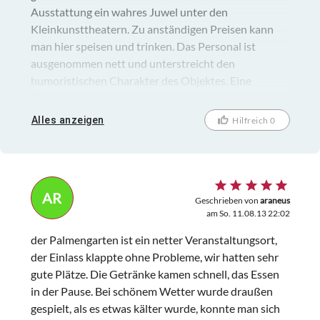
Ausstattung ein wahres Juwel unter den
Kleinkunsttheatern. Zu anständigen Preisen kann
man hier speisen und trinken. Das Personal ist
ausgenommen nett und unterstreicht den
humoristischen Charakter des Objektes. Eine
Kleinigkeit stieß uns leider sauer auf bei unserem
ersten Besuch und die soll nicht unerwähnt bleiben.
Alles anzeigen
Hilfreich 0
Der Hauseigner, der einen schon am Einlass
begrüßte, wies uns ausdrücklich darauf hin, dass der
Sinn der Anwesenheit von TwoTickets Nutzern der
Verzehr in der Lokalität sei und wir nicht geizen
AR
sollten. Gern nehmen wir natürlich ein paar Geträke
Geschrieben von
araneus
am So. 11.08.13 22:02
zu uns, aber ob wir im Lokal speisen oder wieviel wir
trinken, dass hätten wir doch ganz gern selbst
der Palmengarten ist ein netter Veranstaltungsort,
entschieden. Insofern einen Stern Abzug für ein
der Einlass klappte ohne Probleme, wir hatten sehr
sonst wunder bares Revue Theater.
gute Plätze. Die Getränke kamen schnell, das Essen
in der Pause. Bei schönem Wetter wurde draußen
gespielt, als es etwas kälter wurde, konnte man sich