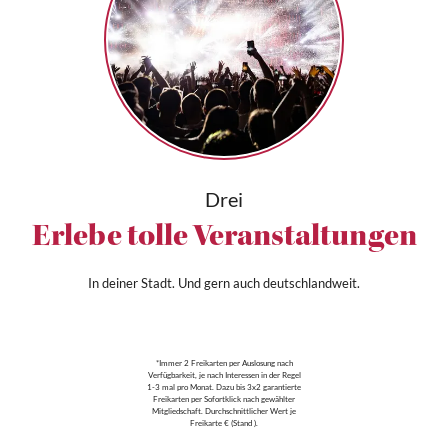
Drei
Erlebe tolle Veranstaltungen
In deiner Stadt. Und gern auch deutschlandweit.
*Immer 2 Freikarten per Auslosung nach
Verfügbarkeit, je nach Interessen in der Regel
1-3 mal pro Monat. Dazu bis 3x2 garantierte
Freikarten per Sofortklick nach gewählter
Mitgliedschaft. Durchschnittlicher Wert je
Freikarte € (Stand ).