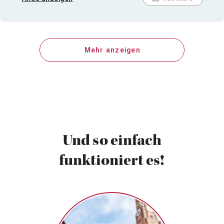
Glück gehabt, dass ich noch Kleingeld habe." Nur um
1 Bsp. zu nennen... Herablassende Arroganz,
schlechte Bedienung allgemein und Unverfrorenheit
den Gästen gegenüber versuchen dort ständig sich
Mehr anzeigen
gegenseitig zu übertreffen...Für die nicht
vorhandenen Parkmöglichkeiten und den kleinen
Räumlichkeiten kann der Betreiber zwar zum Teil
nichts, aber für die eisigen Raumtemperaturen und
dem sehr schlechten Service(-Personal)
schon...Absolut nicht empfehlenswert!!!
Und so einfach
funktioniert es!