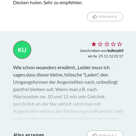
Decken holen. Sehr zu empfehlen.
Hilfreich 0
KU
Geschrieben von
kulturphil
am So. 25.11.12 22:17
Wie schon woanders erwähnt...Leider muss ich
sagen,dass dieser kleine, hübsche "Laden", den
Umgangsformen der Angestellten nach, unbedingt
gastfrei bleiben soll. Wenn man z.B. nach
Wartezeiten zw. 10 und 12 min sein Getränk
persönlich an der Bar abholt, wird man mit
Augenrollen seitens der Bedienung konfrontiert, weil
man das Restgeld möchte und bekommt bei einem
Preis von 2,10 Euro und gegebenen 3 Euro nur 20
Cent zurück, mit dem Kommentar:" Da hast du aber
Alles anzeigen
Hilfreich 1