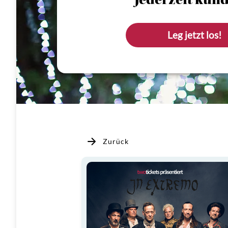
Jederzeit künd
Leg jetzt los!
Zurück