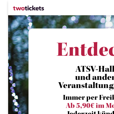
Entde
ATSV-Hal
und ande
Veranstaltung
Immer per Frei
Ab 5,90€ im M