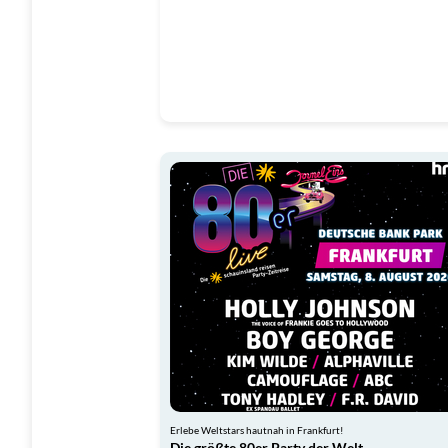
Erlebe Weltstars hautnah in Frankfurt!
Die größte 80er Party der Welt