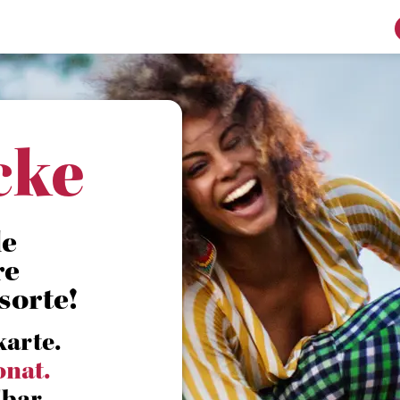
cke
le
re
sorte!
karte.
onat.