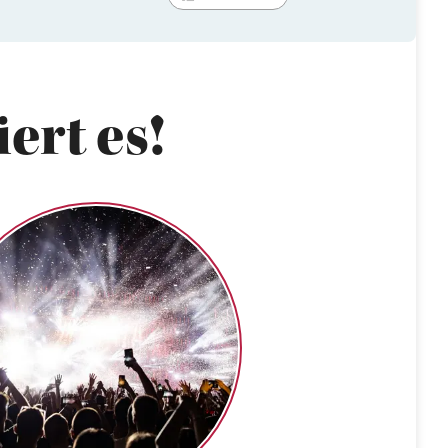
ert es!