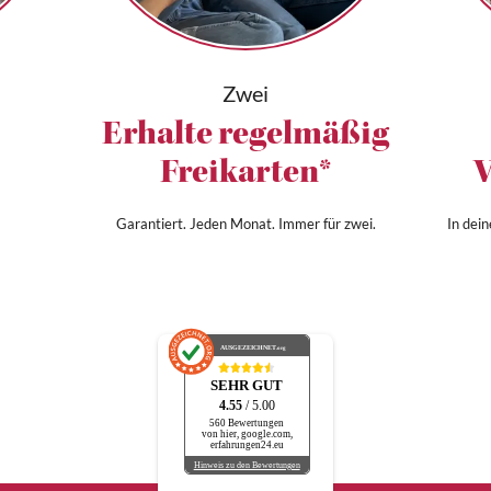
Zwei
Erhalte regelmäßig
Freikarten*
V
Garantiert. Jeden Monat. Immer für zwei.
In dei
AUSGEZEICHNET
.org
SEHR GUT
4.55
/ 5.00
560 Bewertungen
von hier, google.com,
erfahrungen24.eu
Hinweis zu den Bewertungen