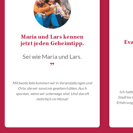
Maria und Lars kennen
Eva
jetzt jeden Geheimtipp.
Sei wie Maria und Lars.
„
Mit twotickets kommen wir in Veranstaltungen und
Orte, die wir sonst nie gesehen hätten. Auch
Ich hatt
spontan, wenn wir unterwegs sind. Und das oft
Stadt los
mehrfach im Monat!
Erfahrungs