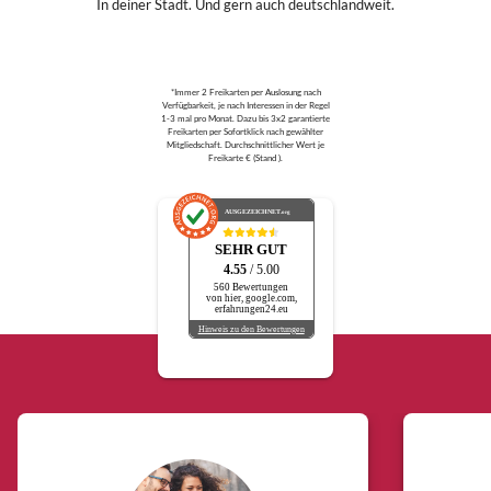
In deiner Stadt. Und gern auch deutschlandweit.
*Immer 2 Freikarten per Auslosung nach
Verfügbarkeit, je nach Interessen in der Regel
1-3 mal pro Monat. Dazu bis 3x2 garantierte
Freikarten per Sofortklick nach gewählter
Mitgliedschaft. Durchschnittlicher Wert je
Freikarte € (Stand ).
AUSGEZEICHNET
.org
SEHR GUT
4.55
/ 5.00
560 Bewertungen
von hier, google.com,
erfahrungen24.eu
Hinweis zu den Bewertungen