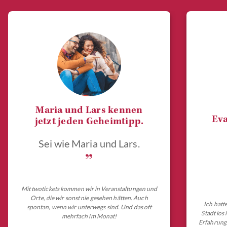
Maria und Lars kennen
Eva
jetzt jeden Geheimtipp.
Sei wie Maria und Lars.
„
Mit twotickets kommen wir in Veranstaltungen und
Orte, die wir sonst nie gesehen hätten. Auch
Ich hatt
spontan, wenn wir unterwegs sind. Und das oft
Stadt los
mehrfach im Monat!
Erfahrungs