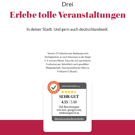
Drei
Erlebe tolle Veranstaltungen
In deiner Stadt. Und gern auch deutschlandweit.
*Immer 2 Freikarten per Auslosung nach
Verfügbarkeit, je nach Interessen in der Regel
1-3 mal pro Monat. Dazu bis 3x2 garantierte
Freikarten per Sofortklick nach gewählter
Mitgliedschaft. Durchschnittlicher Wert je
Freikarte € (Stand ).
AUSGEZEICHNET
.org
SEHR GUT
4.55
/ 5.00
560 Bewertungen
von hier, google.com,
erfahrungen24.eu
Hinweis zu den Bewertungen