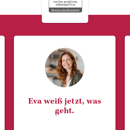
von hier, google.com,
erfahrungen24.eu
Hinweis zu den Bewertungen
Eva weiß jetzt, was
geht.