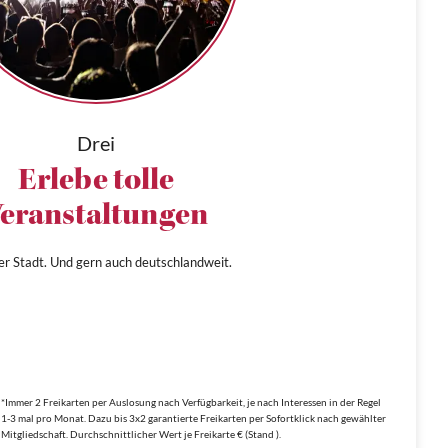
Drei
Erlebe tolle
eranstaltungen
ner Stadt. Und gern auch deutschlandweit.
*Immer 2 Freikarten per Auslosung nach Verfügbarkeit, je nach Interessen in der Regel
1-3 mal pro Monat. Dazu bis 3x2 garantierte Freikarten per Sofortklick nach gewählter
Mitgliedschaft. Durchschnittlicher Wert je Freikarte € (Stand ).