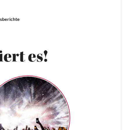
sberichte
ert es!