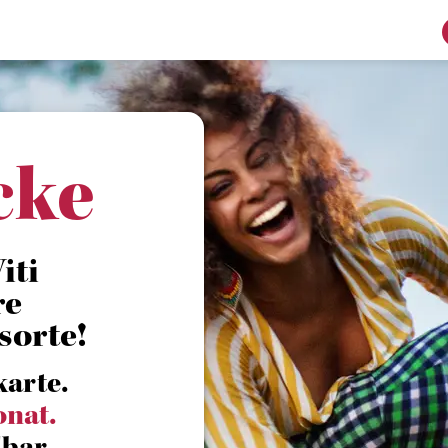
cke
iti
re
sorte!
karte.
onat.