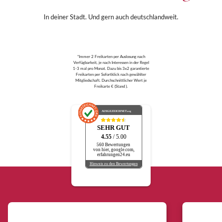
In deiner Stadt. Und gern auch deutschlandweit.
*Immer 2 Freikarten per Auslosung nach
Verfügbarkeit, je nach Interessen in der Regel
1-3 mal pro Monat. Dazu bis 3x2 garantierte
Freikarten per Sofortklick nach gewählter
Mitgliedschaft. Durchschnittlicher Wert je
Freikarte € (Stand ).
AUSGEZEICHNET
.org
SEHR GUT
4.55
/ 5.00
560 Bewertungen
von hier, google.com,
erfahrungen24.eu
Hinweis zu den Bewertungen