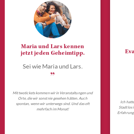
Maria und Lars kennen
Eva
jetzt jeden Geheimtipp.
Sei wie Maria und Lars.
„
Mit twotickets kommen wir in Veranstaltungen und
Orte, die wir sonst nie gesehen hätten. Auch
Ich hatt
spontan, wenn wir unterwegs sind. Und das oft
Stadt los
mehrfach im Monat!
Erfahrungs