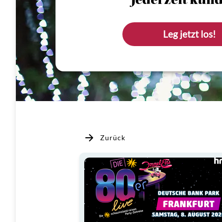
Jederzeit künd
Leg jetzt los!
Zurück