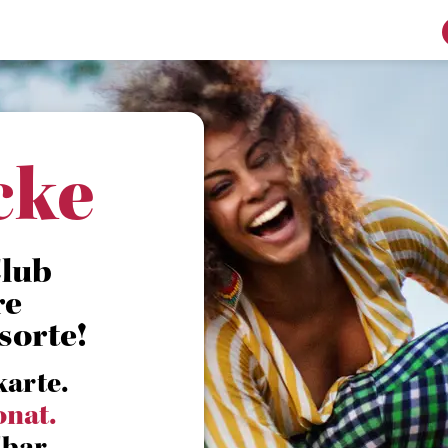
cke
Club
re
sorte!
karte.
onat.