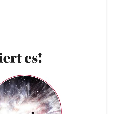
ert es!