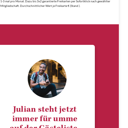
1-3 mal pro Monat. Dazu bis 3x2 garantierte Freikarten per Sofortklick nach gewählter
Mitgliedschaft. Durchschnittlicher Wert je Freikarte € (Stand ).
Julian steht jetzt
immer für umme