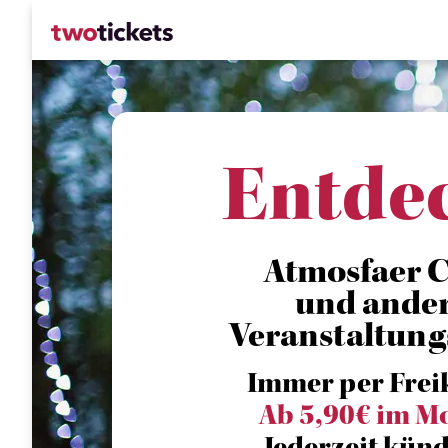
Entde
Atmosfaer 
und ande
Veranstaltung
Immer per Frei
Ab 5,90€ im M