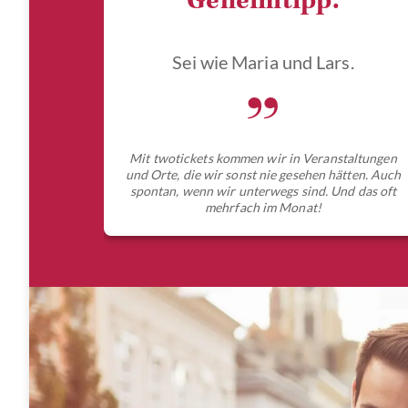
Geheimtipp.
Sei wie Maria und Lars.
„
Mit twotickets kommen wir in Veranstaltungen
und Orte, die wir sonst nie gesehen hätten. Auch
spontan, wenn wir unterwegs sind. Und das oft
mehrfach im Monat!