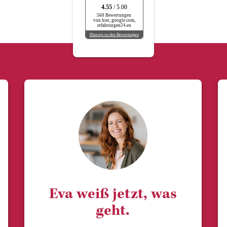
4.55
/ 5.00
560 Bewertungen
von hier, google.com,
erfahrungen24.eu
Hinweis zu den Bewertungen
Eva weiß jetzt, was
geht.