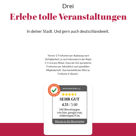
Drei
Erlebe tolle Veranstaltungen
In deiner Stadt. Und gern auch deutschlandweit.
*Immer 2 Freikarten per Auslosung nach
Verfügbarkeit, je nach Interessen in der Regel
1-3 mal pro Monat. Dazu bis 3x2 garantierte
Freikarten per Sofortklick nach gewählter
Mitgliedschaft. Durchschnittlicher Wert je
Freikarte € (Stand ).
AUSGEZEICHNET
.org
SEHR GUT
4.55
/ 5.00
560 Bewertungen
von hier, google.com,
erfahrungen24.eu
Hinweis zu den Bewertungen