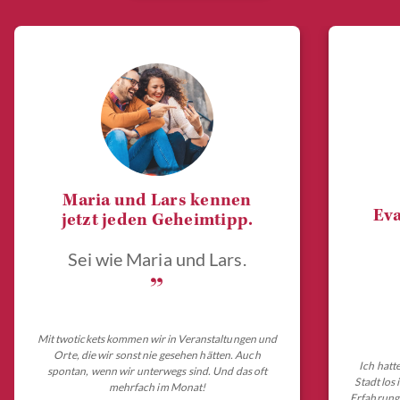
Maria und Lars kennen
Eva
jetzt jeden Geheimtipp.
Sei wie Maria und Lars.
„
Mit twotickets kommen wir in Veranstaltungen und
Orte, die wir sonst nie gesehen hätten. Auch
Ich hatt
spontan, wenn wir unterwegs sind. Und das oft
Stadt los
mehrfach im Monat!
Erfahrungs