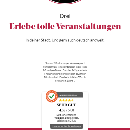
Drei
Erlebe tolle Veranstaltungen
In deiner Stadt. Und gern auch deutschlandweit.
*Immer 2 Freikarten per Auslosung nach
Verfügbarkeit, je nach Interessen in der Regel
1-3 mal pro Monat. Dazu bis 3x2 garantierte
Freikarten per Sofortklick nach gewählter
Mitgliedschaft. Durchschnittlicher Wert je
Freikarte € (Stand ).
AUSGEZEICHNET
.org
SEHR GUT
4.55
/ 5.00
560 Bewertungen
von hier, google.com,
erfahrungen24.eu
Hinweis zu den Bewertungen