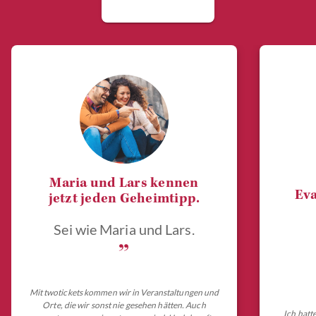
Maria und Lars kennen
Eva
jetzt jeden Geheimtipp.
Sei wie Maria und Lars.
„
Mit twotickets kommen wir in Veranstaltungen und
Orte, die wir sonst nie gesehen hätten. Auch
Ich hatt